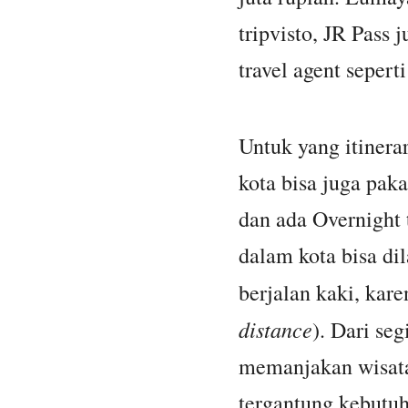
tripvisto, JR Pass 
travel agent sepert
Untuk yang itinera
kota bisa juga paka
dan ada Overnight 
dalam kota bisa di
berjalan kaki, kar
distance
). Dari seg
memanjakan wisata
tergantung kebutu