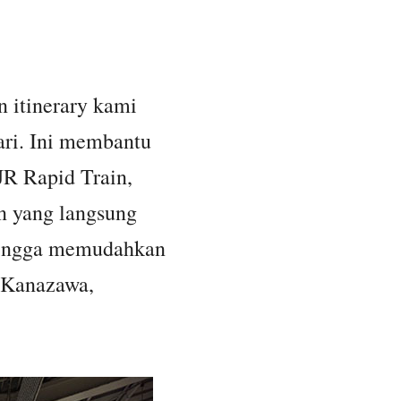
n itinerary kami
hari. Ini membantu
JR Rapid Train,
en yang langsung
sehingga memudahkan
 Kanazawa,