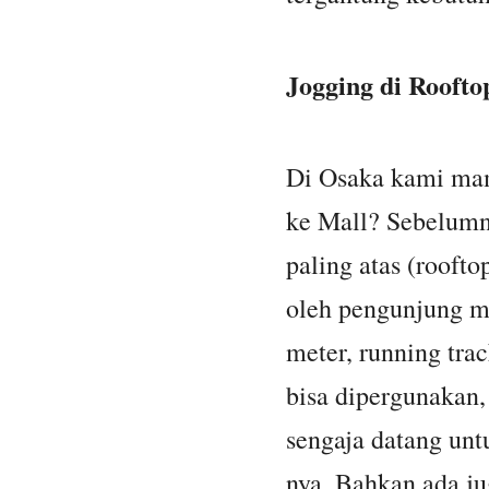
Jogging di Roofto
Di Osaka kami mam
ke Mall? Sebelumn
paling atas (roofto
oleh pengunjung ma
meter, running tra
bisa dipergunakan, 
sengaja datang unt
nya. Bahkan ada j