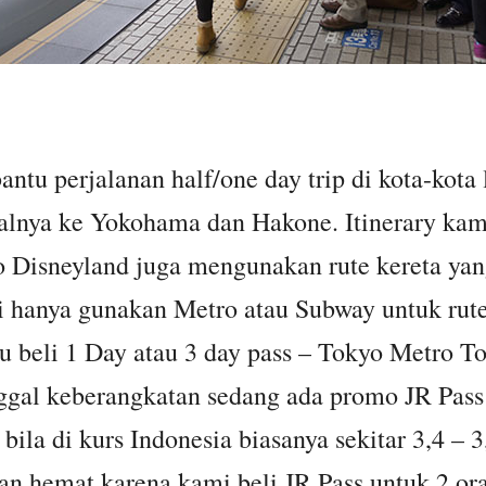
ntu perjalanan half/one day trip di kota-kota 
alnya ke Yokohama dan Hakone. Itinerary kam
Disneyland juga mengunakan rute kereta ya
i hanya gunakan Metro atau Subway untuk rute
lu beli 1 Day atau 3 day pass – Tokyo Metro To
nggal keberangkatan sedang ada promo JR Pass
bila di kurs Indonesia biasanya sekitar 3,4 – 3
an hemat karena kami beli JR Pass untuk 2 ora