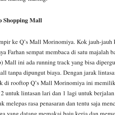
p Shopping Mall
pir ke Q’s Mall Morinomiya. Kok jauh-jauh 
ya Farhan sempat membaca di satu majalah ba
p) Mall ini ada running track yang bisa diper
ll tanpa dipungut biaya. Dengan jarak lintas
ck di rooftop Q’s Mall Morinomiya ini memilik
2 untuk lintasan lari dan 1 lagi untuk berjala
uk melepas rasa penasaran dan tentu saja menc
uga yang datang memakai baju kerja dan meny