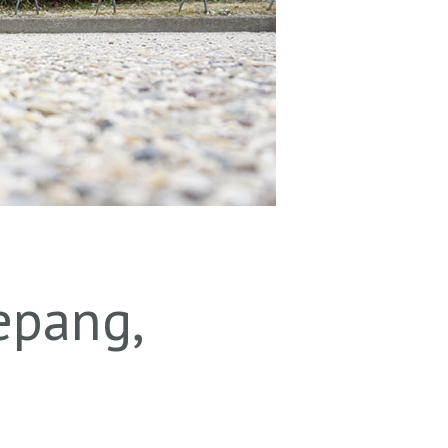
epang,